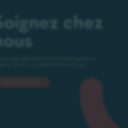
Soignez chez
nous
nez pour que tous aient facilement accès aux
lleurs soins, ici, en Abitibi-Témiscamingue
EN SAVOIR PLUS