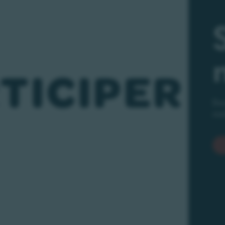
TICIPER
Don
mei